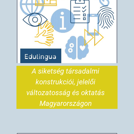
A siketség társadalmi
konstrukciói, jelelői
változatosság és oktatás
Magyarországon