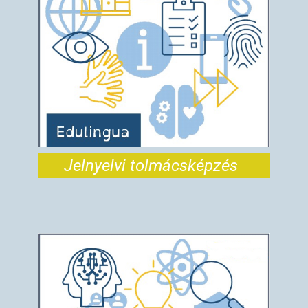
Jelnyelvi tolmácsképzés