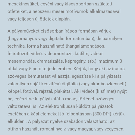
mesekincsüket, egyéni vagy kiscsoportban született
ötleteiket, a népszerű mesei motívumok alkalmazásával
vagy teljesen új ötletek alapján.
A pályaműveket elsősorban írásos formában várjuk
(hagyományos vagy digitális formátumban), de bármilyen
technika, forma használható (hangalámondásos,
feliratozott videó: videómontázs, kisfilm, videós
mesemondás, dramatizálás, képregény, stb.), maximum 3
oldal vagy 5 perc terjedelemben. Kérjük, hogy aki az írásos,
szöveges bemutatást választja, egészítse ki a pályázatát
valamilyen saját készítésű digitális (vagy akár beszkennelt)
képpel, fotóval, rajzzal, plakáttal. Aki videót (kisfilmet) nyújt
be, egészítse ki pályázatát a mese, történet szöveges
változatával is. Az elektronikusan küldött pályázatok
esetében a képi elemeket jó felbontásban (300 DPI) kérjük
elküldeni. A pályázat nyelve szabadon választható: az
otthon használt romani nyelv, vagy magyar, vagy vegyesen.