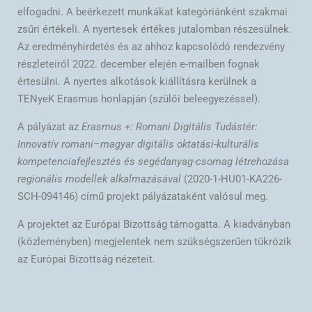
elfogadni. A beérkezett munkákat kategóriánként szakmai
zsűri értékeli. A nyertesek értékes jutalomban részesülnek.
Az eredményhirdetés és az ahhoz kapcsolódó rendezvény
részleteiről 2022. december elején e-mailben fognak
értesülni. A nyertes alkotások kiállításra kerülnek a
TENyeK Erasmus honlapján (szülői beleegyezéssel).
A pályázat az
Erasmus +: Romani Digitális Tudástér:
Innovatív romani–magyar digitális oktatási-kulturális
kompetenciafejlesztés és segédanyag-csomag létrehozása
regionális modellek alkalmazásával
(2020-1-HU01-KA226-
SCH-094146) című projekt pályázataként valósul meg.
A projektet az Európai Bizottság támogatta. A kiadványban
(közleményben) megjelentek nem szükségszerűen tükrözik
az Európai Bizottság nézeteit.