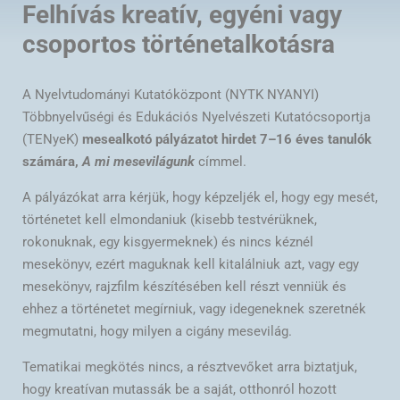
Felhívás kreatív, egyéni vagy
csoportos történetalkotásra
A Nyelvtudományi Kutatóközpont (NYTK NYANYI)
Többnyelvűségi és Edukációs Nyelvészeti Kutatócsoportja
(TENyeK)
mesealkotó pályázatot hirdet 7
–
16 éves tanulók
számára,
A mi mesevilágunk
címmel.
A pályázókat arra kérjük, hogy képzeljék el, hogy egy mesét,
történetet kell elmondaniuk (kisebb testvérüknek,
rokonuknak, egy kisgyermeknek) és nincs kéznél
mesekönyv, ezért maguknak kell kitalálniuk azt, vagy egy
mesekönyv, rajzfilm készítésében kell részt venniük és
ehhez a történetet megírniuk, vagy idegeneknek szeretnék
megmutatni, hogy milyen a cigány mesevilág.
Tematikai megkötés nincs, a résztvevőket arra biztatjuk,
hogy kreatívan mutassák be a saját, otthonról hozott