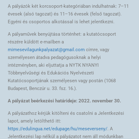
A pályázók két korcsoport-kategóriában indulhatnak: 7–11
évesek (alsó tagozat) és 11–16 évesek (felső tagozat).
Egyéni és csoportos alkotással is lehet jelentkezni.
A pályaművek benyújtása történhet: a kutatócsoport
részére küldött e-mailben a
mimesevilagunkpalyazat@gmail.com
címre, vagy
személyesen átadva pedagógusoknak a helyi
intézményben, aki eljuttatja a NYTK NYANYI
Többnyelvűségi és Edukációs Nyelvészeti
Kutatócsoportjának személyesen vagy postán (1068
Budapest, Benczúr u. 33. fsz. 16.).
A pályázat beérkezési határideje: 2022. november 30.
A pályázathoz kérjük kitölteni és csatolni a Jelentkezési
lapot, amely letölthető itt:
https://edulingua.net/edupage/hu/meseverseny/
. A
Jelentkezési lap nélkül a pályázatot nem áll módunkban